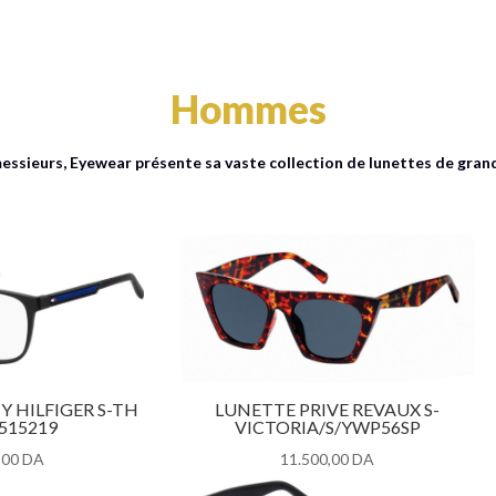
Hommes
essieurs,
Eyewear
présente sa vaste collection de lunettes de gra
 HILFIGER S-TH
LUNETTE PRIVE REVAUX S-
515219
VICTORIA/S/YWP56SP
,00
DA
11.500,00
DA