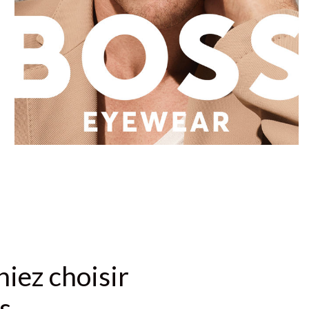
niez choisir
s