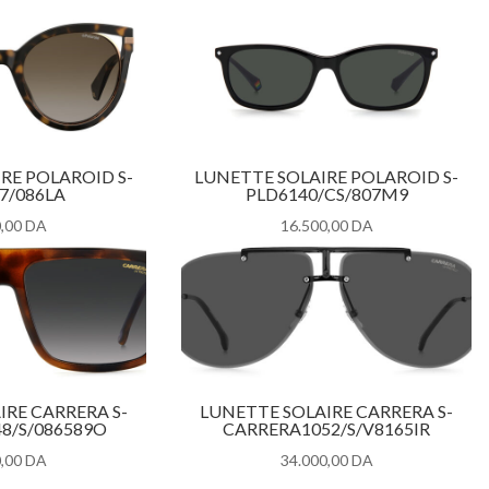
RE POLAROID S-
LUNETTE SOLAIRE POLAROID S-
7/086LA
PLD6140/CS/807M9
,00
DA
16.500,00
DA
IRE CARRERA S-
LUNETTE SOLAIRE CARRERA S-
8/S/086589O
CARRERA1052/S/V8165IR
,00
DA
34.000,00
DA