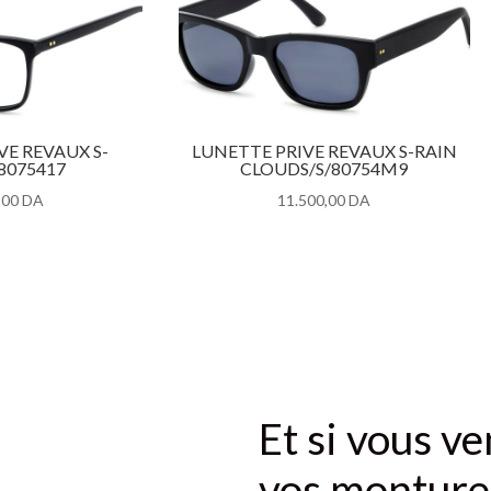
VE REVAUX S-
LUNETTE PRIVE REVAUX S-RAIN
8075417
CLOUDS/S/80754M9
,00
DA
11.500,00
DA
Et si vous ve
vos monture