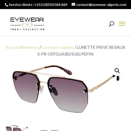
Service clients : +213 (0)550 024 869
contact@eyewear-algerie.com
echerche
e
roduits
Accueil
/
Hommes
/
Lunettes solaires
/ LUNETTE PRIVE REVAUX
S-PR-OFFGUARD/S/61/PEF9K