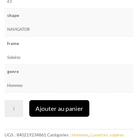
61
shape
NAVIGATOR
frame
Solaires
genre
Hommes
quantité
Ajouter au panier
de
LUNETTE
PRIVE
REVAUX
UGS :
840219234861
Catégories :
Hommes
,
Lunettes solaires